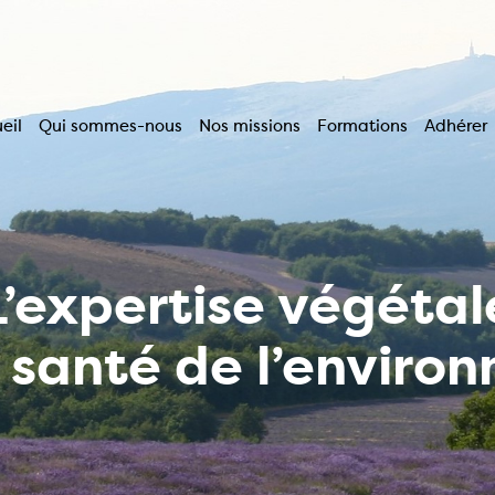
eil
Qui sommes-nous
Nos missions
Formations
Adhérer
vigation
incipale
L’expertise végétal
a santé de l’enviro