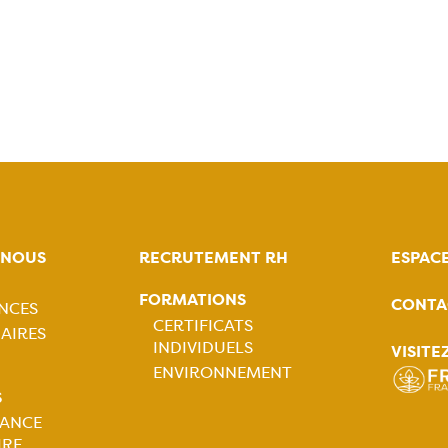
-NOUS
RECRUTEMENT RH
ESPAC
FORMATIONS
CONTA
NCES
tion
CERTIFICATS
AIRES
INDIVIDUELS
VISITE
ale
Navigation
ENVIRONNEMENT
S
principale
LANCE
IRE