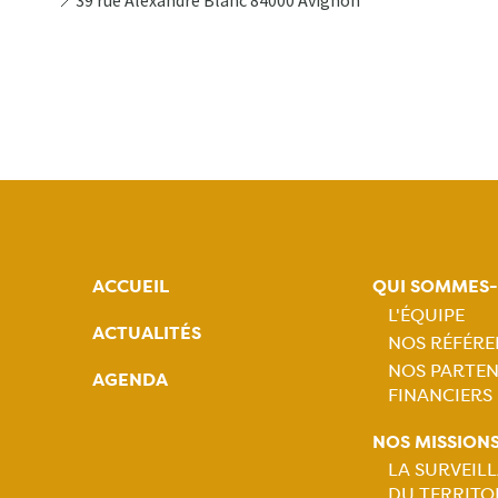
39 rue Alexandre Blanc 84000 Avignon
📍
ACCUEIL
QUI SOMMES
L'ÉQUIPE
ACTUALITÉS
NOS RÉFÉRE
Naviga
NOS PARTEN
AGENDA
FINANCIERS
princip
NOS MISSION
LA SURVEIL
DU TERRITO