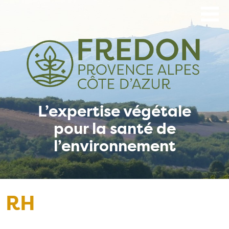
Aller
au
contenu
principal
L’expertise végétale
pour la santé de
l’environnement
RH