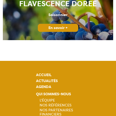
FLAVESCENCE DOREE
Saisonnier
En savoir +
ACCUEIL
ACTUALITÉS
AGENDA
QUI SOMMES-NOUS
L'ÉQUIPE
NOS RÉFÉRENCES
Navigation
NOS PARTENAIRES
FINANCIERS