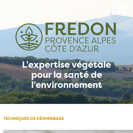
Aller
au
contenu
principal
L’expertise végétale
pour la santé de
l’environnement
TECHNIQUES DE DÉSHERBAGE