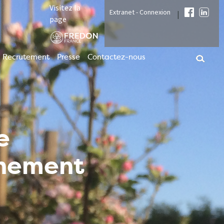
Visitez la
Extranet - Connexion
|
page
Recrutement
Presse
Contactez-nous
e
nnement