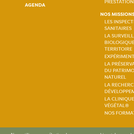
Naviga
PRESTATION
AGENDA
princip
NOS MISSION
LES INSPEC
SANITAIRES
Naviga
LA SURVEIL
BIOLOGIQU
princip
TERRITOIRE
EXPÉRIMEN
LA PRÉSERV
DU PATRIMO
NATUREL
LA RECHERC
DÉVELOPPE
LA CLINIQU
VÉGÉTAL®
NOS FORMA