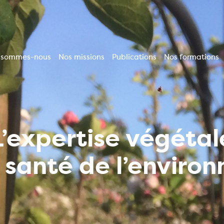
 sommes-nous
Nos missions
Publications
Nos formations
vigation
incipale
L’expertise végétal
a santé de l’enviro