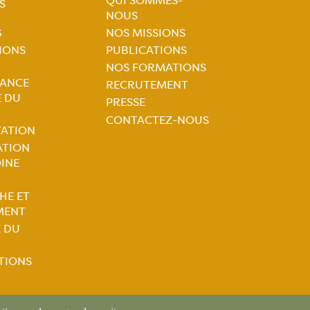
tion
QUI SOMMES-
S
NOUS
ale
Navigation
S
NOS MISSIONS
TIONS
PUBLICATIONS
principale
NOS FORMATIONS
tion
LANCE
RECRUTEMENT
E DU
PRESSE
ale
CONTACTEZ-NOUS
TATION
ATION
INE
HE ET
MENT
E DU
TIONS