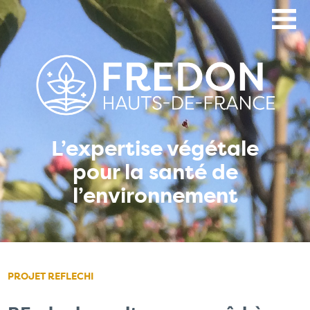
Aller
au
contenu
principal
L’expertise végétale
pour la santé de
l’environnement
PROJET REFLECHI