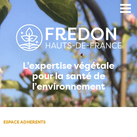
Aller
au
contenu
principal
L’expertise végétale
pour la santé de
l’environnement
ESPACE ADHERENTS