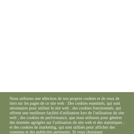
Nous utilisons une sélection de nos propres cookies et de ceux de
tiers sur les pages de ce site web : Des cookies essentiels, qui sont
nécessaires pour utiliser le site web ; des cookies fonctionnels, qui
offrent une meilleure facilité d'utilisation lors de l'utilisation du site
web ; des cookies de performance, que nous utilisons pour générer
des données agrégées sur l'utilisation du site web et des statistiques ;
et des cookies de marketing, qui sont utilisés pour afficher des
contenus et des publicités pertinents. Si vous choisissez