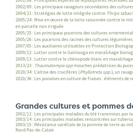
2001/08 : Principales espèces de lépidoptères recensées su
2002/09 : Les principaux ravageurs secondaires des cultures
2004/21 : Stratégies de lutte intégrée contre
Thrips tabaci
2005/24 : Mise en œuvre de la lutte raisonnée contre le mi
en parcelle non irriguée
2005/25 : Les principaux pucerons des cultures ornementa
2005/26 : Les pucerons des racines des cultures légumière
2007/05 : Les auxiliaires utilisables en Protection Biologiq
2009/12 : Lutter contre le Galinsoga en maraîchage biolo
2009/13 : Lutter contre le chénopode blanc en maraîchage
2013/23 :
Thaumatomyia spp
mouches prédatrices du pucero
2020/34 : L’altise des crucifères (
Phyllotreta spp.
), un rava
2020/36 : Les punaises en culture de fraises : éléments de
Grandes cultures et pommes de
2002/12 : Les principales maladies du blé transmises par 
2003/14 : Les principales maladies rencontrées sur tuber
2003/15 : Résistance variétale de la pomme de terre au mil
Nord Pas-de-Calais