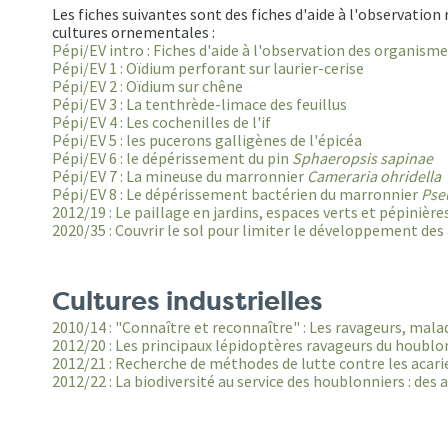
Les fiches suivantes sont des fiches d'aide à l'observation
cultures ornementales :
Pépi/EV intro : Fiches d'aide à l'observation des organisme
Pépi/EV 1 : Oïdium perforant sur laurier-cerise
Pépi/EV 2 : Oïdium sur chêne
Pépi/EV 3 : La tenthrède-limace des feuillus
Pépi/EV 4 : Les cochenilles de l'if
Pépi/EV 5 : les pucerons galligènes de l'épicéa
Pépi/EV 6 : le dépérissement du pin
Sphaeropsis sapinae
Pépi/EV 7 : La mineuse du marronnier
Cameraria ohridella
Pépi/EV 8 : Le dépérissement bactérien du marronnier
Pse
2012/19 : Le paillage en jardins, espaces verts et pépinière
2020/35 : Couvrir le sol pour limiter le développement des 
Cultures industrielles
2010/14 : "Connaître et reconnaître" : Les ravageurs, malad
2012/20 : Les principaux lépidoptères ravageurs du houblo
2012/21 : Recherche de méthodes de lutte contre les acar
2012/22 : La biodiversité au service des houblonniers : de