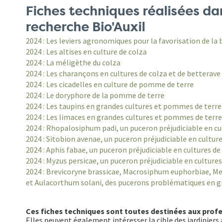
Fiches techniques réalisées d
recherche Bio'Auxil
2024 : Les leviers agronomiques pour la favorisation de la 
2024 : Les altises en culture de colza
2024 : La méligèthe du colza
2024 : Les charançons en cultures de colza et de betterave
2024 : Les cicadelles en culture de pomme de terre
2024 : Le doryphore de la pomme de terre
2024 : Les taupins en grandes cultures et pommes de terre
2024 : Les limaces en grandes cultures et pommes de terre
2024 : Rhopalosiphum padi, un puceron préjudiciable en cu
2024 : Sitobion avenae, un puceron préjudiciable en cultur
2024 : Aphis fabae, un puceron préjudiciable en cultures d
2024 : Myzus persicae, un puceron préjudiciable en culture
2024 : Brevicoryne brassicae, Macrosiphum euphorbiae, 
et Aulacorthum solani, des pucerons problématiques en g
Ces fiches techniques sont toutes destinées aux prof
Elles peuvent également intéresser la cible des jardinier