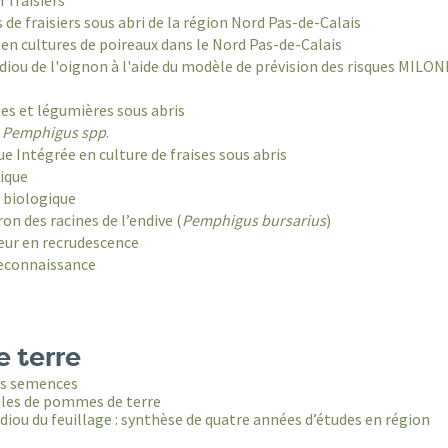
r fraisiers
 de fraisiers sous abri de la région Nord Pas-de-Calais
en cultures de poireaux dans le Nord Pas-de-Calais
ldiou de l'oignon à l'aide du modèle de prévision des risques MILON
les et légumières sous abris
s
Pemphigus spp
.
ue Intégrée en culture de fraises sous abris
gique
 biologique
n des racines de l’endive (
Pemphigus bursarius
)
geur en recrudescence
 reconnaissance
 terre
les semences
cules de pommes de terre
diou du feuillage : synthèse de quatre années d’études en région