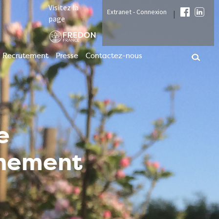
Visitez la
Extranet - Connexion
|
page
Recrutement
Presse
Contactez-nous
e
nnement