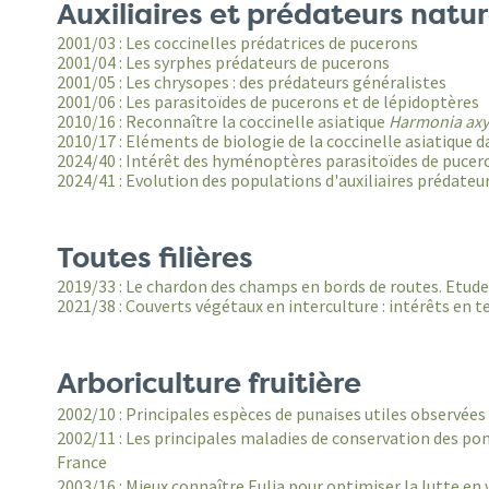
Auxiliaires et prédateurs natur
2001/03 : Les coccinelles prédatrices de pucerons
2001/04 : Les syrphes prédateurs de pucerons
2001/05 : Les chrysopes : des prédateurs généralistes
2001/06 : Les parasitoïdes de pucerons et de lépidoptères
2010/16 : Reconnaître la coccinelle asiatique
Harmonia axy
2010/17 : Eléments de biologie de la coccinelle asiatique d
2024/40 : Intérêt des hyménoptères parasitoïdes de puc
2024/41 : Evolution des populations d'auxiliaires prédate
Toutes filières
2019/33 : Le chardon des champs en bords de routes. Etud
2021/38 : Couverts végétaux en interculture : intérêts en 
Arboriculture fruitière
2002/10 : Principales espèces de punaises utiles observée
2002/11 : Les principales maladies de conservation des p
France
2003/16 : Mieux connaître Eulia pour optimiser la lutte e