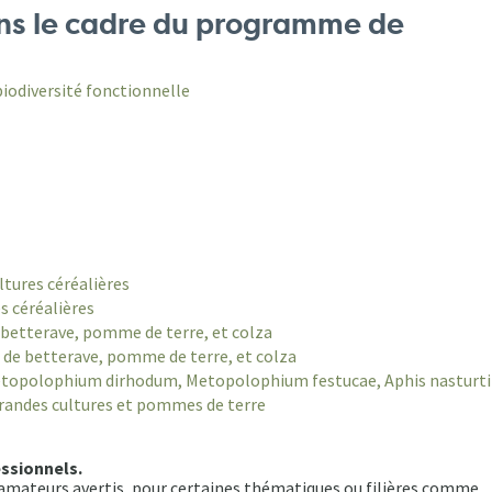
ans le cadre du programme de
biodiversité fonctionnelle
ltures céréalières
es céréalières
e betterave, pomme de terre, et colza
s de betterave, pomme de terre, et colza
Metopolophium dirhodum, Metopolophium festucae, Aphis nasturti
randes cultures et pommes de terre
essionnels.
s amateurs avertis, pour certaines thématiques ou filières comme