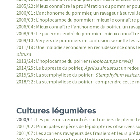
2005/22 : Mieux connaître la prolifération du pommier pou
2006/01 : L’anthonome du pommier, un ravageur à surveill
2006/03 : L'hoplocampe du pommier : mieux le connaître p
2006/04 : Mieux connaître l'anthonome du poirier, un rava
2008/09 : Le puceron cendré du pommier : mieux connaître
2009/10 : Vergers de pommiers en confusion sexuelle les 
2011/18 : Une maladie secondaire en recrudescence dans l
obtusa
2013/24 : L’hoplocampe du poirier (
Hoplocampa brevis)
2014/25 : Le bupreste du poirier,
Agrilus sinuatus
: un redou
2015/26 : La stemphyliose du poirier :
Stemphylium vesica
2018/32 : La stemphyliose du poirier : comprendre cette 
Cultures légumières
2000/01 :
Les pucerons rencontrés sur fraisiers de pleine te
2001/02 : Principales espèces de lépidoptères observées s
2001/07 : Les acariens ravageurs des fraisiers et leurs pré