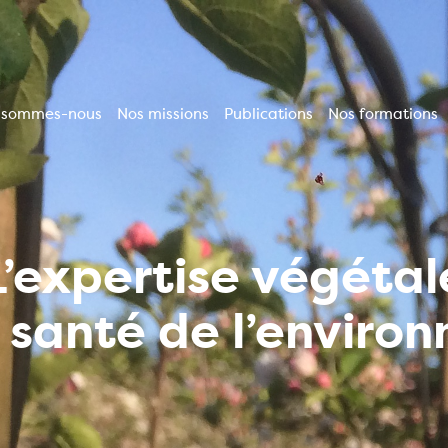
 sommes-nous
Nos missions
Publications
Nos formations
vigation
incipale
L’expertise végétal
a santé de l’enviro