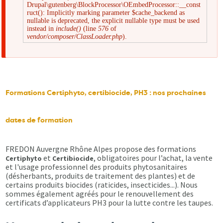
Drupal\gutenberg\BlockProcessor\OEmbedProcessor::__const
Message
ruct(): Implicitly marking parameter $cache_backend as
nullable is deprecated, the explicit nullable type must be used
instead in
include()
(line
576
of
d'erreur
vendor/composer/ClassLoader.php
).
Formations Certiphyto, certibiocide, PH3 : nos prochaines
dates de formation
FREDON Auvergne Rhône Alpes propose des formations
et
, obligatoires pour l’achat, la vente
Certiphyto
Certibiocide
et l'usage professionnel des produits phytosanitaires
(désherbants, produits de traitement des plantes) et de
certains produits biocides (raticides, insecticides...). Nous
sommes également agréés pour le renouvellement des
certificats d’applicateurs PH3 pour la lutte contre les taupes.