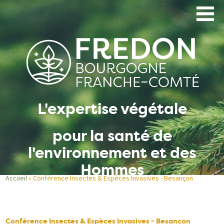
Aller
au
contenu
principal
L'expertise végétale
pour la santé de
l'environnement et des
Hommes
Accueil
Conférence Insectes & Espèces Invasives - Besançon
Fil
d'Ariane
Conférence Insectes & Espèces Invasives - Besançon