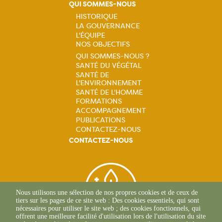
QUI SOMMES-NOUS
HISTORIQUE
LA GOUVERNANCE
Navigation
L'ÉQUIPE
NOS OBJECTIFS
principale
QUI SOMMES-NOUS ?
SANTÉ DU VÉGÉTAL
Navigation
SANTÉ DE
L'ENVIRONNEMENT
principale
SANTÉ DE L'HOMME
FORMATIONS
ACCOMPAGNEMENT
PUBLICATIONS
CONTACTEZ-NOUS
CONTACTEZ-NOUS
Nous utilisons une sélection de nos propres cookies et de ceux de
tiers sur les pages de ce site web : Des cookies essentiels, qui sont
nécessaires pour utiliser le site web ; des cookies fonctionnels, qui
offrent une meilleure facilité d'utilisation lors de l'utilisation du site