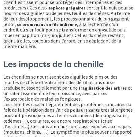
chenilles tissent pour se protéger des intempéries et des
prédateurs). Ces deux
sortent la nuit pour se
espèces grégaires
nourrir des aiguilles ou de jeunes feuilles de chênes. Au terme
de leur développement, les processionnaires du pin gagnent
le sol,
, à la recherche d'un
se promenant en file indienne
endroit où s'enfouir pour se transformer en chrysalide puis
muer en papillon (mi-juin/juillet). Celles du chêne restent,
quant à elles, toujours dans l’arbre, en se déplaçant de la
même manière.
Les impacts de la chenille
Les chenilles se nourrissent des aiguilles de pins ou des
feuilles de chêne et entraînent des défoliations qui se
traduisent essentiellement par une
et
fragilisation des arbres
un ralentissement de leur croissance, avec parfois
l’exacerbation de maladies fongiques.
Les chenilles causent également des problèmes sanitaires du
fait de la libération dans l’air de
très allergènes
poils urticants
pouvant provoquer des atteintes cutanées (démangeaisons,
œdèmes…), oculaires, ou encore respiratoires (crise
d’asthme…). Certains animaux sont aussi exposés aux risques
(moutons, chiens, …). Le symptôme le plus souvent rapporté