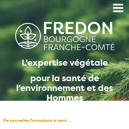
Aller
au
contenu
principal
L'expertise végétale
pour la santé de
l'environnement et des
Hommes
De nouvelles formations à venir...