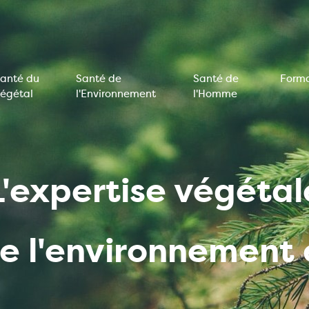
anté du
Santé de
Santé de
Forma
égétal
l'Environnement
l'Homme
on
e
L'expertise végétal
de l'environnemen