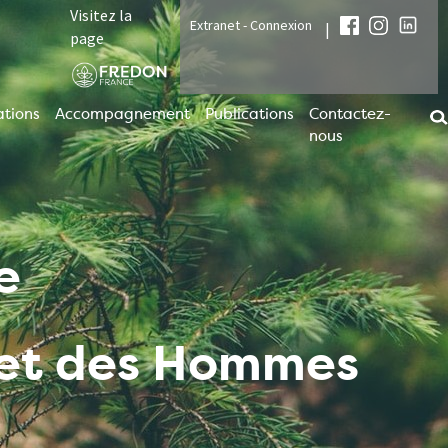
Visitez la
Extranet - Connexion
|
page
tions
Accompagnement
Publications
Contactez-
nous
e
t et des Hommes