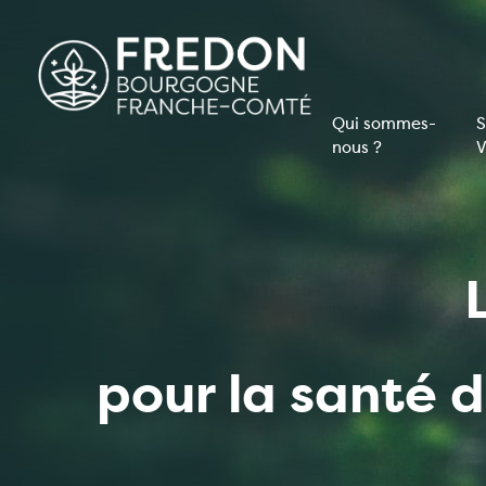
Aller
au
contenu
principal
Qui sommes-
S
nous ?
V
Navigati
principal
pour la santé 