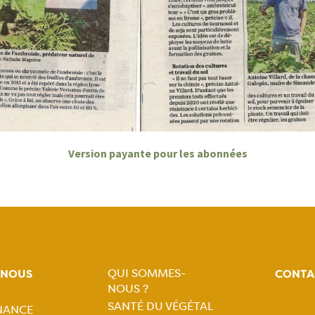
Version payante pour les abonnées
QUI SOMMES-
-NOUS
CONTA
NOUS ?
Navigation
SANTÉ DU VÉGÉTAL
NANCE