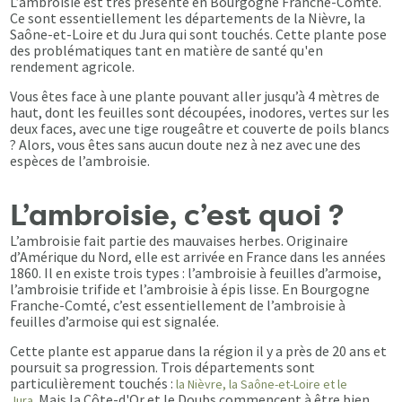
L’ambroisie est très présente en Bourgogne Franche-Comté.
Ce sont essentiellement les départements de la Nièvre, la
Saône-et-Loire et du Jura qui sont touchés. Cette plante pose
des problématiques tant en matière de santé qu'en
rendement agricole.
Vous êtes face à une plante pouvant aller jusqu’à 4 mètres de
haut, dont les feuilles sont découpées, inodores, vertes sur les
deux faces, avec une tige rougeâtre et couverte de poils blancs
? Alors, vous êtes sans aucun doute nez à nez avec une des
espèces de l’ambroisie.
L’ambroisie, c’est quoi ?
L’ambroisie fait partie des mauvaises herbes. Originaire
d’Amérique du Nord, elle est arrivée en France dans les années
1860. Il en existe trois types : l’ambroisie à feuilles d’armoise,
l’ambroisie trifide et l’ambroisie à épis lisse. En Bourgogne
Franche-Comté, c’est essentiellement de l’ambroisie à
feuilles d’armoise qui est signalée.
Cette plante est apparue dans la région il y a près de 20 ans et
poursuit sa progression. Trois départements sont
particulièrement touchés :
la Nièvre, la Saône-et-Loire et le
. Mais la Côte-d'Or et le Doubs commencent à être bien
Jura