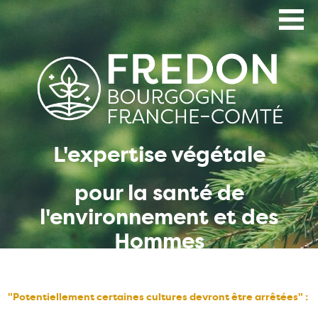
Aller
au
contenu
principal
L'expertise végétale
pour la santé de
l'environnement et des
Hommes
"Potentiellement certaines cultures devront être arrêtées" :