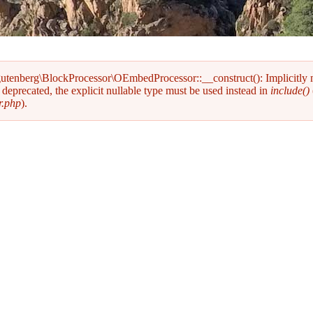
gutenberg\BlockProcessor\OEmbedProcessor::__construct(): Implicitly
deprecated, the explicit nullable type must be used instead in
include()
r.php
).