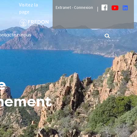
Visitez la
Extranet - Connexion
|
page
ontactez-nous
e
nnement