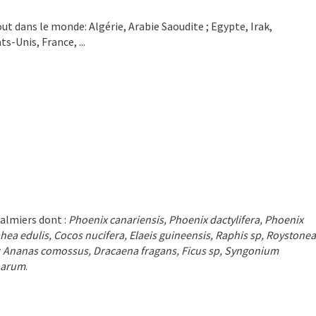
t dans le monde: Algérie, Arabie Saoudite ; Egypte, Irak,
s-Unis, France, ...
almiers dont :
Phoenix canariensis, Phoenix dactylifera, Phoenix
hea edulis, Cocos nucifera, Elaeis guineensis, Raphis sp, Roystonea
r
Ananas comossus, Dracaena fragans, Ficus sp, Syngonium
narum
.