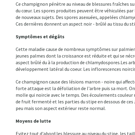
Ce champignon pénètre au niveau de blessures fraîches sur 
du cœur. Les spores produites peuvent être véhiculées par l
de nouveaux sujets. Des spores asexuées, appelées chlamy
Ces dernières donnent un aspect noir - brûlé au tissu du st
Symptômes et dégâts
Cette maladie cause de nombreux symptômes sur palmier. 
jeunes palmes dont la croissance est réduite et qui se néc
aspect brûlé du à la production de chlamydospores.Les arb
développement latéral du coeur. Les inflorescences noirc
Ce champignon cause des lésions marron - noire qui affecte
forte attaque est la défoliation de l'arbre puis sa mort. 
molle qui noircie avec le temps. Des écoulements couleur r
de fruit fermenté et les parties du stipe en dessous de ce
peu mais son aspect extérieur reste normal.
Moyens de lutte
Evitez tout d'abord les blessure au niveau du stipe, les ta