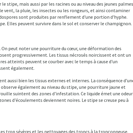
le stipe, mais aussi par les racines ou au niveau des jeunes palme
e vent, la pluie, les insectes ou les rongeurs, et ainsi contaminer
dospores sont produites par renflement d'une portion d'hyphe.
ipe. Elles peuvent survivre dans le sol et conserver le champignon.
On peut noter une pourriture du cœur, une déformation des
rosent progressivement. Les tissus nécrosés noircissent et ont un
res atteints peuvent se courber avec le temps à cause d'un
issent également.
nt aussi bien les tissus externes et internes. La conséquence d'un
On observe également au niveau du stipe, une pourriture jaune et
ouille suintent des zones d'infestation. Ce liquide émet une odeur
s zones d'écoulements deviennent noires. Le stipe se creuse peu à
illes trop sévères et les nettoyages des troncs à la tronçonneuse.