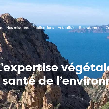
us
Nos missions
Publications
Actualités
Recrutement
C
ion
le
L’expertise végétal
a santé de l’enviro