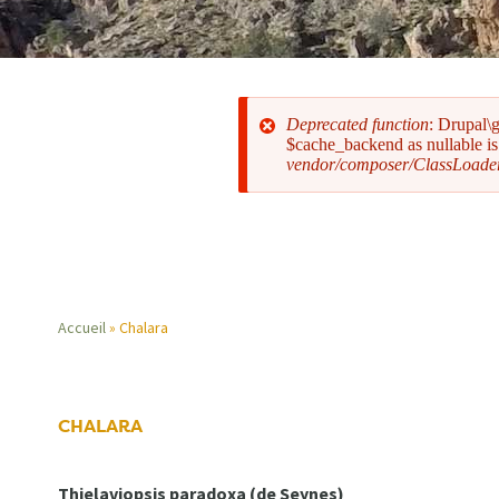
Deprecated function
: Drupal\
$cache_backend as nullable is 
vendor/composer/ClassLoade
Message
d'erreur
Accueil
Chalara
Fil
d'Ariane
CHALARA
Thielaviopsis paradoxa (de Seynes)