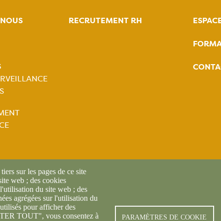
-NOUS
RECRUTEMENT RH
ESPAC
FORMA
tion
S
CONTA
ale
RVEILLANCE
S
tion
MENT
ale
CE
iers sur les pages de ce site
 site web ; des cookies
l'utilisation du site web ; des
es agrégées sur l'utilisation du
utilisés pour afficher des
CEPTER TOUT", vous consentez à
© FREDON 2024 -
Mentions l
PARAMÈTRES DE COOKIE