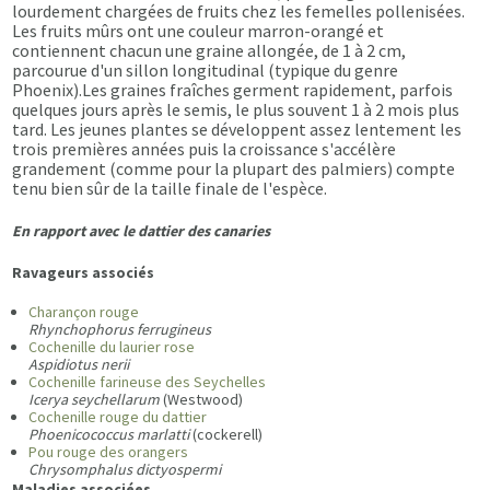
lourdement chargées de fruits chez les femelles pollenisées.
Les fruits mûrs ont une couleur marron-orangé et
contiennent chacun une graine allongée, de 1 à 2 cm,
parcourue d'un sillon longitudinal (typique du genre
Phoenix).Les graines fraîches germent rapidement, parfois
quelques jours après le semis, le plus souvent 1 à 2 mois plus
tard. Les jeunes plantes se développent assez lentement les
trois premières années puis la croissance s'accélère
grandement (comme pour la plupart des palmiers) compte
tenu bien sûr de la taille finale de l'espèce.
En rapport avec le dattier des canaries
Ravageurs associés
Charançon rouge
Rhynchophorus ferrugineus
Cochenille du laurier rose
Aspidiotus nerii
Cochenille farineuse des Seychelles
Icerya seychellarum
(Westwood)
Cochenille rouge du dattier
Phoenicococcus marlatti
(cockerell)
Pou rouge des orangers
Chrysomphalus dictyospermi
Maladies associées