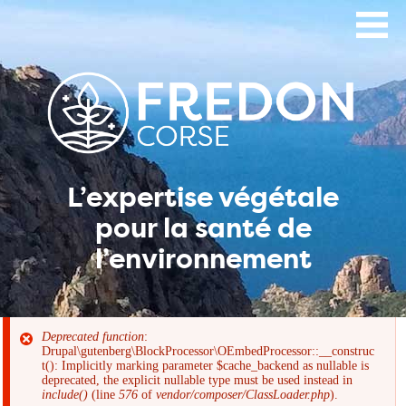
Aller
au
contenu
principal
L’expertise végétale
pour la santé de
l’environnement
Deprecated function
:
Drupal\gutenberg\BlockProcessor\OEmbedProcessor::__construc
Message
t(): Implicitly marking parameter $cache_backend as nullable is
deprecated, the explicit nullable type must be used instead in
include()
(line
576
of
vendor/composer/ClassLoader.php
).