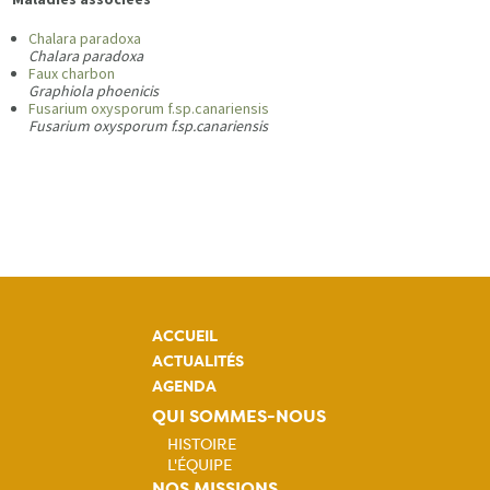
Chalara paradoxa
Chalara paradoxa
Faux charbon
Graphiola phoenicis
Fusarium oxysporum f.sp.canariensis
Fusarium oxysporum f.sp.canariensis
ACCUEIL
ACTUALITÉS
AGENDA
QUI SOMMES-NOUS
HISTOIRE
L'ÉQUIPE
NOS MISSIONS