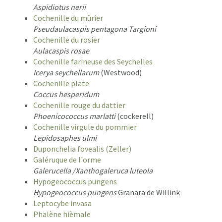
Aspidiotus nerii
Cochenille du mûrier
Pseudaulacaspis pentagona Targioni
Cochenille du rosier
Aulacaspis rosae
Cochenille farineuse des Seychelles
Icerya seychellarum
(Westwood)
Cochenille plate
Coccus hesperidum
Cochenille rouge du dattier
Phoenicococcus marlatti
(cockerell)
Cochenille virgule du pommier
Lepidosaphes ulmi
Duponchelia fovealis (Zeller)
Galéruque de l'orme
Galerucella /Xanthogaleruca luteola
Hypogeococcus pungens
Hypogeococcus pungens
Granara de Willink
Leptocybe invasa
Phalène hièmale