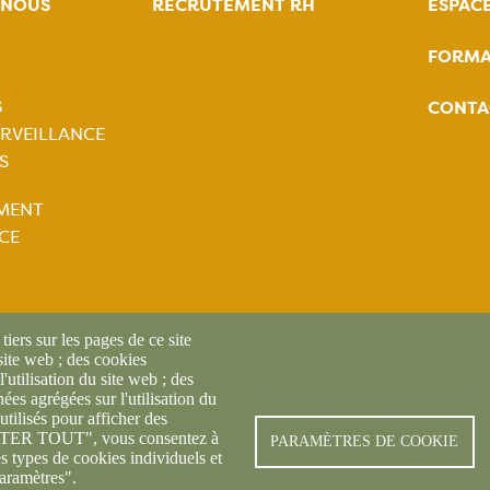
-NOUS
RECRUTEMENT RH
ESPAC
FORMA
tion
S
CONTA
ale
RVEILLANCE
S
tion
MENT
ale
CE
iers sur les pages de ce site
 site web ; des cookies
l'utilisation du site web ; des
es agrégées sur l'utilisation du
utilisés pour afficher des
CEPTER TOUT", vous consentez à
© FREDON 2024 -
Mentions l
PARAMÈTRES DE COOKIE
es types de cookies individuels et
aramètres".