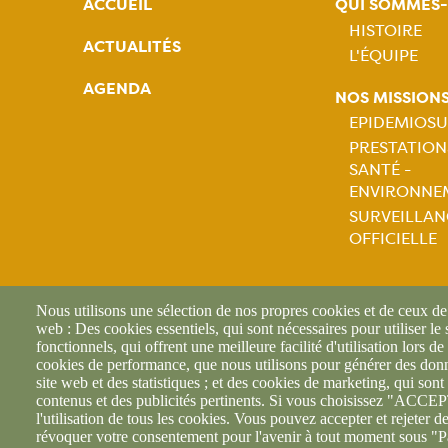
ACCUEIL
QUI SOMMES
HISTOIRE
ACTUALITÉS
L'ÉQUIPE
Naviga
AGENDA
NOS MISSION
princip
EPIDEMIOSU
PRESTATION
Naviga
SANTÉ -
ENVIRONNE
princip
SURVEILLAN
OFFICIELLE
Nous utilisons une sélection de nos propres cookies et de ceux de t
web : Des cookies essentiels, qui sont nécessaires pour utiliser le
fonctionnels, qui offrent une meilleure facilité d'utilisation lors de 
cookies de performance, que nous utilisons pour générer des donné
site web et des statistiques ; et des cookies de marketing, qui sont 
contenus et des publicités pertinents. Si vous choisissez "AC
l'utilisation de tous les cookies. Vous pouvez accepter et rejeter d
révoquer votre consentement pour l'avenir à tout moment sous "P