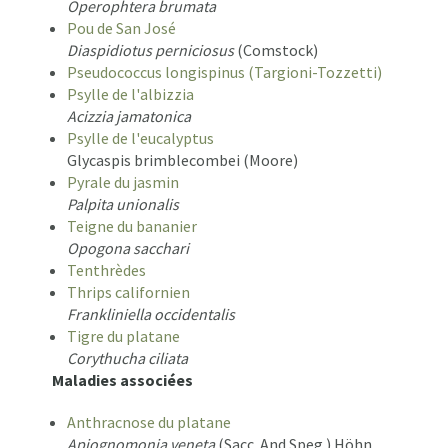
Operophtera brumata
Pou de San José
Diaspidiotus perniciosus
(Comstock)
Pseudococcus longispinus (Targioni-Tozzetti)
Psylle de l'albizzia
Acizzia jamatonica
Psylle de l'eucalyptus
Glycaspis brimblecombei (Moore)
Pyrale du jasmin
Palpita unionalis
Teigne du bananier
Opogona sacchari
Tenthrèdes
Thrips californien
Frankliniella occidentalis
Tigre du platane
Corythucha ciliata
Maladies associées
Anthracnose du platane
Apiognomonia veneta
(Sacc. And Speg.) Höhn