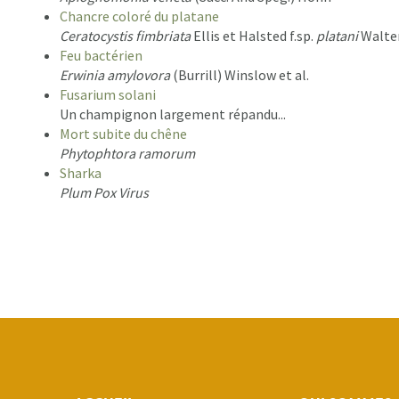
Chancre coloré du platane
Ceratocystis fimbriata
Ellis et Halsted f.sp.
platani
Walte
Feu bactérien
Erwinia amylovora
(Burrill) Winslow et al.
Fusarium solani
Un champignon largement répandu...
Mort subite du chêne
Phytophtora ramorum
Sharka
Plum Pox Virus