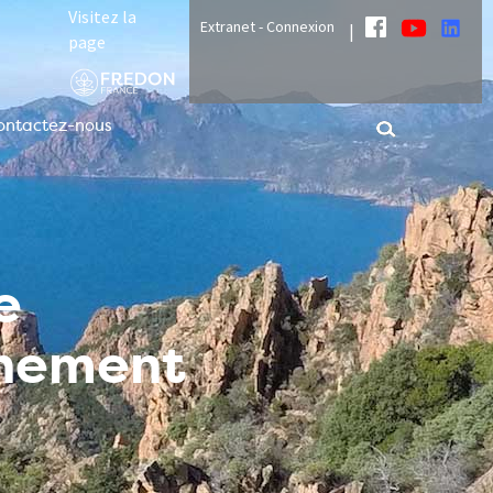
Visitez la
Extranet - Connexion
|
page
ontactez-nous
e
nnement