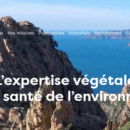
us
Nos missions
Publications
Actualités
Recrutement
C
ion
le
L’expertise végétal
a santé de l’enviro