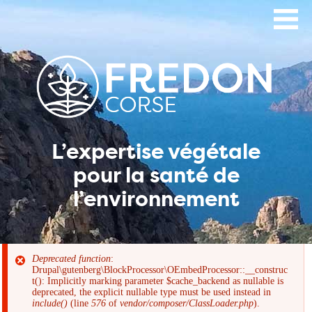
Aller
au
contenu
principal
L’expertise végétale
pour la santé de
l’environnement
Deprecated function
:
Drupal\gutenberg\BlockProcessor\OEmbedProcessor::__construc
Message
t(): Implicitly marking parameter $cache_backend as nullable is
deprecated, the explicit nullable type must be used instead in
include()
(line
576
of
vendor/composer/ClassLoader.php
).