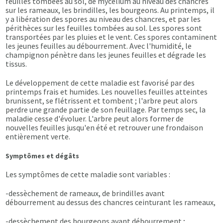
feuilles tombées au sol, de mycélium au niveau des chancres
sur les rameaux, les brindilles, les bourgeons. Au printemps, il
y a libération des spores au niveau des chancres, et par les
périthèces sur les feuilles tombées au sol. Les spores sont
transportées par les pluies et le vent. Ces spores contaminent
les jeunes feuilles au débourrement. Avec l'humidité, le
champignon pénètre dans les jeunes feuilles et dégrade les
tissus.
Le développement de cette maladie est favorisé par des
printemps frais et humides. Les nouvelles feuilles atteintes
brunissent, se flétrissent et tombent ; l'arbre peut alors
perdre une grande partie de son feuillage. Par temps sec, la
maladie cesse d'évoluer. L'arbre peut alors former de
nouvelles feuilles jusqu'en été et retrouver une frondaison
entièrement verte.
Symptômes et dégâts
Les symptômes de cette maladie sont variables :
-dessèchement de rameaux, de brindilles avant
débourrement au dessus des chancres ceinturant les rameaux,
-dessèchement des bourgeons avant débourrement ;