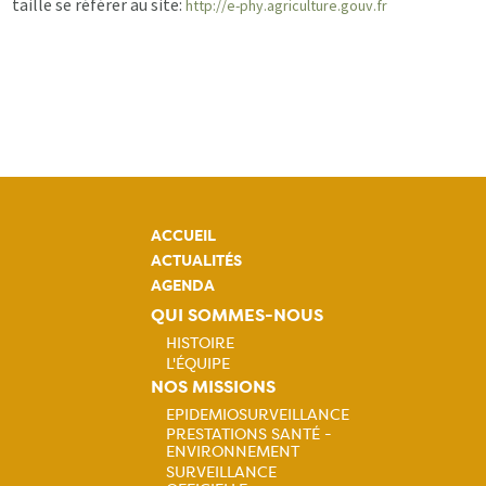
taille se référer au site:
http://e-phy.agriculture.gouv.fr
ACCUEIL
ACTUALITÉS
AGENDA
QUI SOMMES-NOUS
HISTOIRE
L'ÉQUIPE
Navigation
NOS MISSIONS
EPIDEMIOSURVEILLANCE
principale
PRESTATIONS SANTÉ -
Navigation
ENVIRONNEMENT
SURVEILLANCE