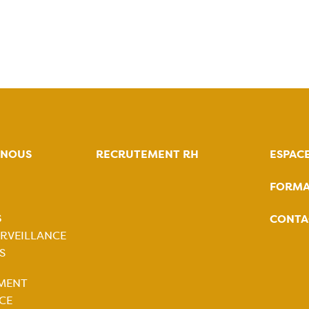
-NOUS
RECRUTEMENT RH
ESPAC
FORMA
tion
S
CONTA
ale
RVEILLANCE
S
tion
MENT
ale
CE