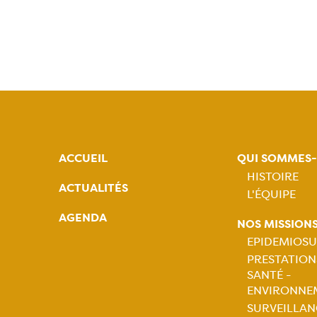
ACCUEIL
QUI SOMMES
HISTOIRE
ACTUALITÉS
L'ÉQUIPE
Naviga
AGENDA
NOS MISSION
princip
EPIDEMIOSU
PRESTATION
Naviga
SANTÉ -
ENVIRONNE
princip
SURVEILLAN