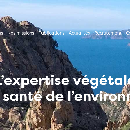
us
Nos missions
Publications
Actualités
Recrutement
C
ion
le
L’expertise végétal
a santé de l’enviro