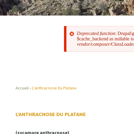
Deprecated function
: Drupal\
$cache_backend as nullable is 
vendor/composer/ClassLoade
Message
d'erreur
Accueil
L'anthracnose Du Platane
Fil
d'Ariane
L'ANTHRACNOSE DU PLATANE
(sycamore anthracnose)