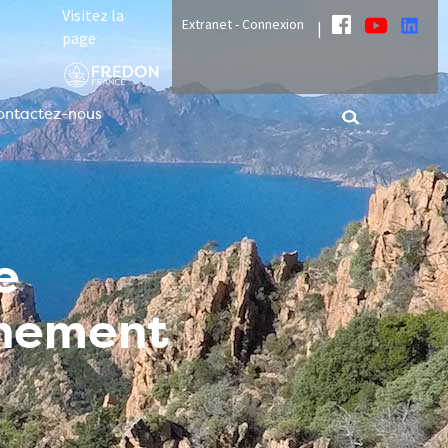
Visitez la
Extranet - Connexion
|
page
ontactez-nous
e
nnement