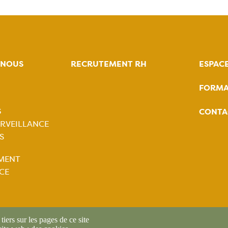
-NOUS
RECRUTEMENT RH
ESPAC
FORMA
tion
S
CONTA
ale
RVEILLANCE
S
tion
MENT
ale
CE
iers sur les pages de ce site