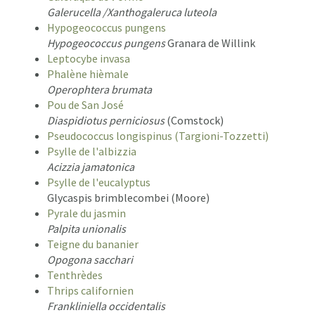
Galerucella /Xanthogaleruca luteola
Hypogeococcus pungens
Hypogeococcus pungens
Granara de Willink
Leptocybe invasa
Phalène hièmale
Operophtera brumata
Pou de San José
Diaspidiotus perniciosus
(Comstock)
Pseudococcus longispinus (Targioni-Tozzetti)
Psylle de l'albizzia
Acizzia jamatonica
Psylle de l'eucalyptus
Glycaspis brimblecombei (Moore)
Pyrale du jasmin
Palpita unionalis
Teigne du bananier
Opogona sacchari
Tenthrèdes
Thrips californien
Frankliniella occidentalis