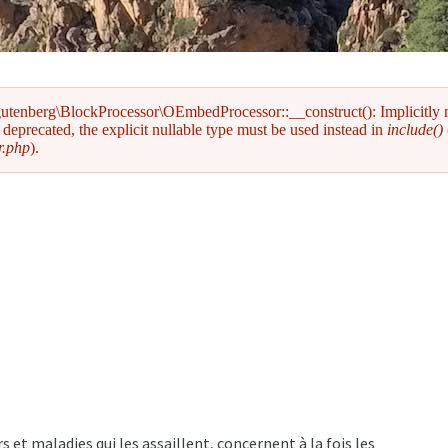
gutenberg\BlockProcessor\OEmbedProcessor::__construct(): Implicitly
deprecated, the explicit nullable type must be used instead in
include()
r.php
).
et maladies qui les assaillent, concernent à la fois les