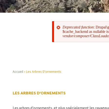
Deprecated function
: Drupal\
$cache_backend as nullable is 
vendor/composer/ClassLoade
Message
d'erreur
Accueil
Les Arbres D'ornements
Fil
d'Ariane
LES ARBRES D'ORNEMENTS
Les arbres d'ornements, et plus spécialement les ravageurs 