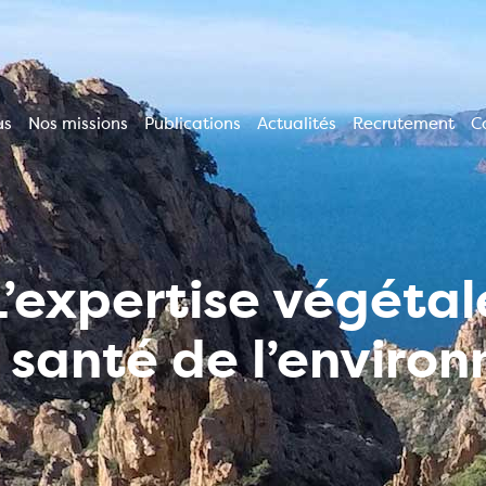
us
Nos missions
Publications
Actualités
Recrutement
C
ion
le
L’expertise végétal
a santé de l’enviro