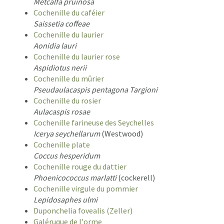
Metcalfa pruinosa
Cochenille du caféier
Saissetia coffeae
Cochenille du laurier
Aonidia lauri
Cochenille du laurier rose
Aspidiotus nerii
Cochenille du mûrier
Pseudaulacaspis pentagona Targioni
Cochenille du rosier
Aulacaspis rosae
Cochenille farineuse des Seychelles
Icerya seychellarum
(Westwood)
Cochenille plate
Coccus hesperidum
Cochenille rouge du dattier
Phoenicococcus marlatti
(cockerell)
Cochenille virgule du pommier
Lepidosaphes ulmi
Duponchelia fovealis (Zeller)
Galéruque de l'orme