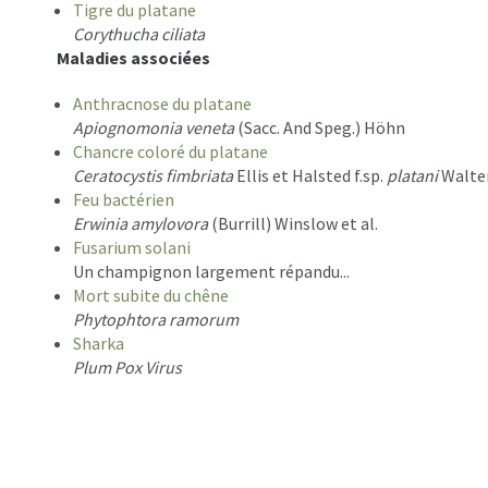
Tigre du platane
Corythucha ciliata
Maladies associées
Anthracnose du platane
Apiognomonia veneta
(Sacc. And Speg.) Höhn
Chancre coloré du platane
Ceratocystis fimbriata
Ellis et Halsted f.sp.
platani
Walte
Feu bactérien
Erwinia amylovora
(Burrill) Winslow et al.
Fusarium solani
Un champignon largement répandu...
Mort subite du chêne
Phytophtora ramorum
Sharka
Plum Pox Virus