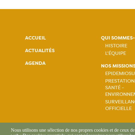
ACCUEIL
QUI SOMMES
HISTOIRE
ACTUALITÉS
L'ÉQUIPE
Naviga
AGENDA
NOS MISSION
princip
EPIDEMIOSU
PRESTATION
Naviga
SANTÉ -
ENVIRONNE
princip
SURVEILLAN
OFFICIELLE
Nous utilisons une sélection de nos propres cookies et de ceux de t