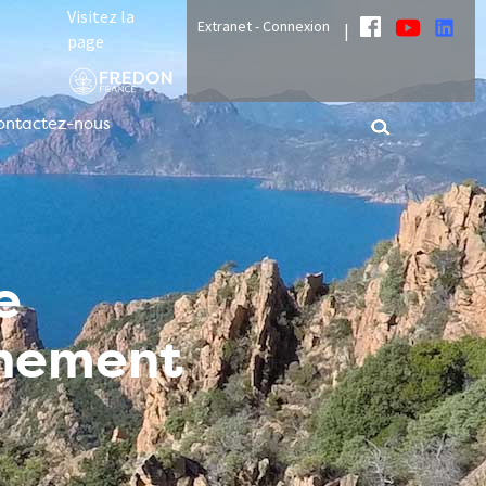
Visitez la
Extranet - Connexion
|
page
ontactez-nous
e
nnement