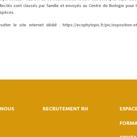
llectés sont classés par famille et envoyés au Centre de Biologie pour l
espèces.
lter le site internet dédié : https://ecophytopic.fr/pic/exposition-et
-NOUS
RECRUTEMENT RH
ESPAC
FORMA
tion