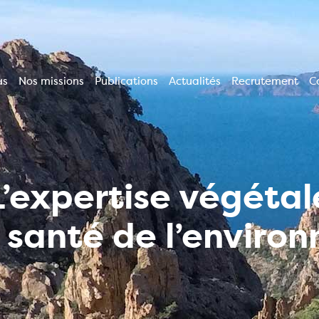
us
Nos missions
Publications
Actualités
Recrutement
C
ion
le
L’expertise végétal
a santé de l’enviro