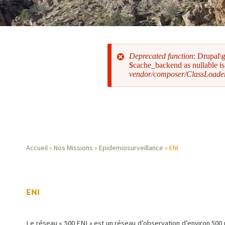
Deprecated function
: Drupal\
$cache_backend as nullable is 
vendor/composer/ClassLoade
Message
d'erreur
Accueil
Nos Missions
Epidemiosurveillance
ENI
Fil
d'Ariane
ENI
Le réseau « 500 ENI » est un réseau d’observation d’environ 500 p