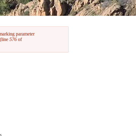
 marking parameter
(line
576
of
s