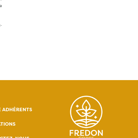
a
-
E ADHÉRENTS
TIONS