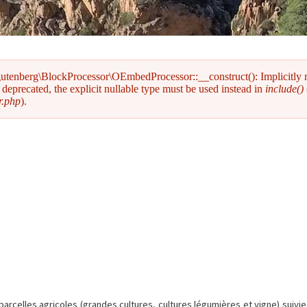
gutenberg\BlockProcessor\OEmbedProcessor::__construct(): Implicitly
deprecated, the explicit nullable type must be used instead in
include()
r.php
).
arcelles agricoles (grandes cultures, cultures légumières et vigne) suivie