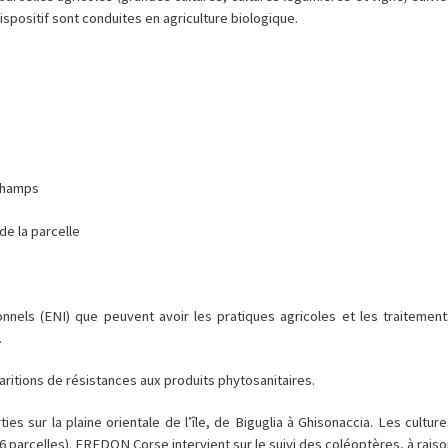
spositif sont conduites en agriculture biologique.
champs
de la parcelle
onnels (ENI) que peuvent avoir les pratiques agricoles et les traitement
.
paritions de résistances aux produits phytosanitaires.
es sur la plaine orientale de l’île, de Biguglia à Ghisonaccia. Les cultur
(6 parcelles). FREDON Corse intervient sur le suivi des coléoptères, à rais