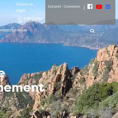
Visitez la
Extranet - Connexion
|
page
ontactez-nous
e
nnement