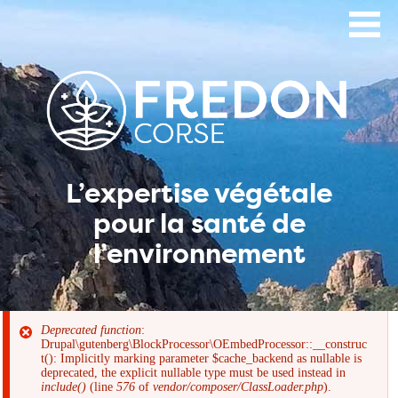
Aller
au
contenu
principal
L’expertise végétale
pour la santé de
l’environnement
Deprecated function
:
Drupal\gutenberg\BlockProcessor\OEmbedProcessor::__construc
Message
t(): Implicitly marking parameter $cache_backend as nullable is
deprecated, the explicit nullable type must be used instead in
include()
(line
576
of
vendor/composer/ClassLoader.php
).