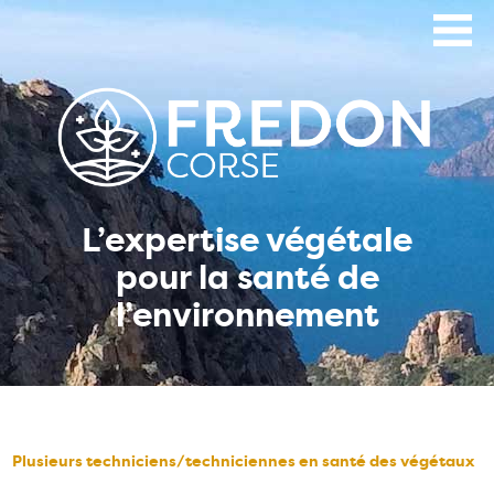
Aller
au
contenu
principal
L’expertise végétale
pour la santé de
l’environnement
Plusieurs techniciens/techniciennes en santé des végétaux