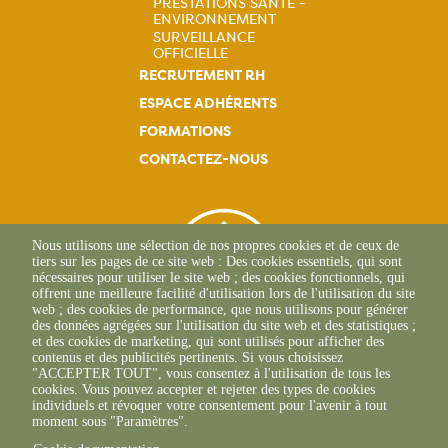
PRESTATIONS SANTÉ -
Navigation
ENVIRONNEMENT
SURVEILLANCE
principale
OFFICIELLE
RECRUTEMENT RH
ESPACE ADHÉRENTS
FORMATIONS
CONTACTEZ-NOUS
Nous utilisons une sélection de nos propres cookies et de ceux de
tiers sur les pages de ce site web : Des cookies essentiels, qui sont
nécessaires pour utiliser le site web ; des cookies fonctionnels, qui
offrent une meilleure facilité d'utilisation lors de l'utilisation du site
web ; des cookies de performance, que nous utilisons pour générer
des données agrégées sur l'utilisation du site web et des statistiques ;
et des cookies de marketing, qui sont utilisés pour afficher des
contenus et des publicités pertinents. Si vous choisissez
"ACCEPTER TOUT", vous consentez à l'utilisation de tous les
L'Osteria
cookies. Vous pouvez accepter et rejeter des types de cookies
20117 CAURO
individuels et révoquer votre consentement pour l'avenir à tout
+33 04 95 26 68 81
moment sous "Paramètres".