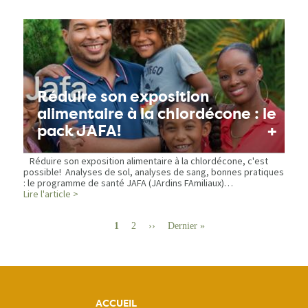
Réduire son exposition
alimentaire à la chlordécone : le
+
pack JAFA!
Réduire son exposition alimentaire à la chlordécone, c'est
possible! Analyses de sol, analyses de sang, bonnes pratiques
: le programme de santé JAFA (JArdins FAmiliaux)…
Lire l'article >
Pagination
Page
1
Page
2
Page
››
Dernière
Dernier »
suivante
page
ACCUEIL