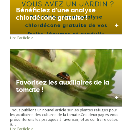
Bénéficiez d'une analyse
chlordécone gratuite !
+
Lire l'article >
Favorisez les auxiliaires de la
tomate !
+
.Nous publions un nouvel article sur les plantes refuges pour
les auxiliaires des cultures de la tomate.Ces deux pages vous
présenterons les pratiques à favoriser, et au contraire celles
à…
Lire l'article >