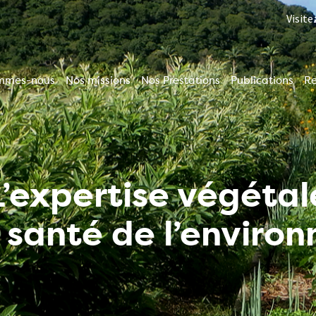
Visite
mmes-nous
Nos missions
Nos Prestations
Publications
R
ion
le
L’expertise végétal
a santé de l’enviro