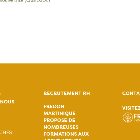
Biodiversité (CABIOSOL)
S
RECRUTEMENT RH
CONTA
-NOUS
FREDON
VISITE
MARTINIQUE
PROPOSE DE
tion
NOMBREUSES
CHES
ale
FORMATIONS AUX