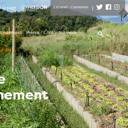
Extranet - Connexion
z la page
|
ecrutement
Presse
Contactez-nous
e
nnement