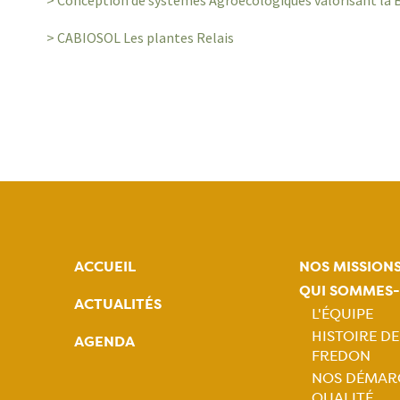
> Conception de systèmes Agroécologiques valorisant la 
> CABIOSOL Les plantes Relais
ACCUEIL
NOS MISSION
QUI SOMMES
ACTUALITÉS
L'ÉQUIPE
HISTOIRE DE
AGENDA
Naviga
FREDON
NOS DÉMAR
princip
QUALITÉ