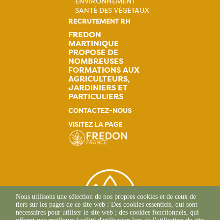
ENVIRONNEMENT
Navigation
SANTÉ DES VÉGÉTAUX
RECRUTEMENT RH
principale
FREDON
MARTINIQUE
PROPOSE DE
NOMBREUSES
FORMATIONS AUX
AGRICULTEURS,
JARDINIERS ET
PARTICULIERS
CONTACTEZ-NOUS
VISITEZ LA PAGE
Nous utilisons une sélection de nos propres cookies et de ceux de
tiers sur les pages de ce site web : Des cookies essentiels, qui sont
nécessaires pour utiliser le site web ; des cookies fonctionnels, qui