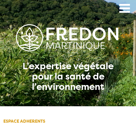
Aller
au
contenu
principal
L’expertise végétale
pour la santé de
l’environnement
ESPACE ADHERENTS