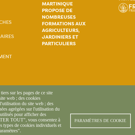
MARTINIQUE
PROPOSE DE
tion
NOMBREUSES
CHES
ale
FORMATIONS AUX
AGRICULTEURS,
AIRES
JARDINIERS ET
PARTICULIERS
MENT
tion
ale
iers sur les pages de ce site
 site web ; des cookies
l'utilisation du site web ; des
es agrégées sur l'utilisation du
utilisés pour afficher des
CEPTER TOUT", vous consentez à
© FREDON 2019 -
Mentions l
PARAMÈTRES DE COOKIE
es types de cookies individuels et
aramètres".