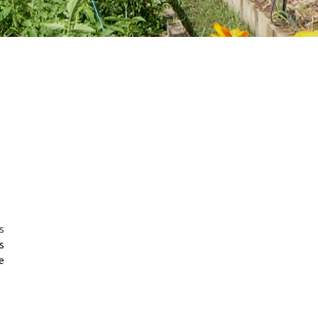
s
s
e