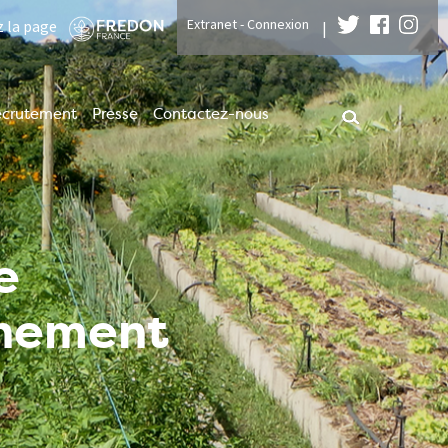
Extranet - Connexion
z la page
|
ecrutement
Presse
Contactez-nous
e
nnement