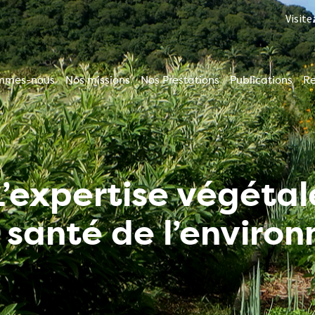
Visite
mmes-nous
Nos missions
Nos Prestations
Publications
R
ion
le
L’expertise végétal
a santé de l’enviro