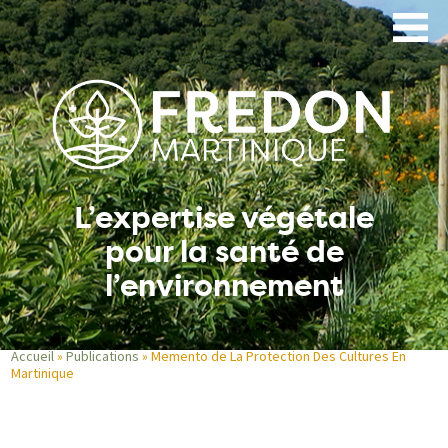
Aller
au
contenu
principal
L’expertise végétale
pour la santé de
l’environnement
Accueil
Publications
Memento de La Protection Des Cultures En
Martinique
Fil
d'Ariane