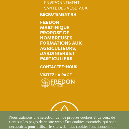
ENVIRONNEMENT
Navigation
SANTÉ DES VÉGÉTAUX
RECRUTEMENT RH
principale
FREDON
MARTINIQUE
PROPOSE DE
NOMBREUSES
FORMATIONS AUX
AGRICULTEURS,
JARDINIERS ET
PARTICULIERS
CONTACTEZ-NOUS
VISITEZ LA PAGE
Nous utilisons une sélection de nos propres cookies et de ceux de
tiers sur les pages de ce site web : Des cookies essentiels, qui sont
nécessaires pour utiliser le site web ; des cookies fonctionnels, qui