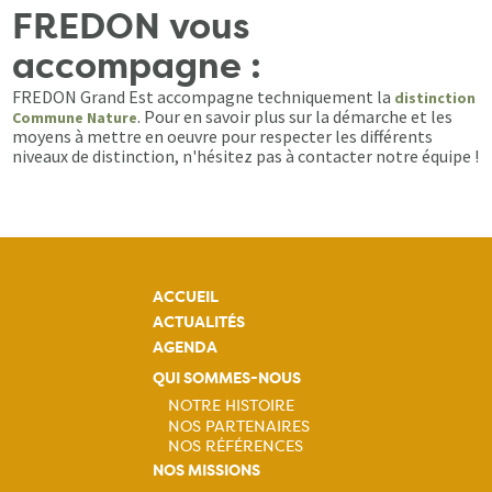
FREDON vous
accompagne :
FREDON Grand Est accompagne techniquement la
distinction
. Pour en savoir plus sur la démarche et les
Commune Nature
moyens à mettre en oeuvre pour respecter les différents
niveaux de distinction, n'hésitez pas à contacter notre équipe !
ACCUEIL
ACTUALITÉS
AGENDA
QUI SOMMES-NOUS
NOTRE HISTOIRE
NOS PARTENAIRES
Navigation
NOS RÉFÉRENCES
NOS MISSIONS
principale