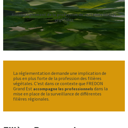
Accompagnement de la profession de certaines filières
végétales
La réglementation demande une implication de
plus en plus forte de la profession des filières
végétales. C'est dans ce contexte que FREDON
Grand Est
dans la
accompagne les professionnels
mise en place de la surveillance de différentes
filières régionales.