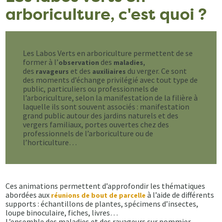
arboriculture, c'est quoi ?
Les Labos Verts en arboriculture permettent de se
former à l’
des
,
observation
maladies
des
et des
du verger. Ce sont
ravageurs
auxiliaires
des moments d’échange privilégié avec tout type de
public, particuliers ou professionnels de
l’arboriculture, selon la manifestation de la filière à
laquelle ils sont souvent associés : manifestation
grand public autour des jardins naturels et des
vergers familiaux, portes ouvertes chez des
professionnels de l’arboriculture ou de
l’horticulture…
Ces animations permettent d’approfondir les thématiques
abordées aux
à l’aide de différents
réunions de bout de parcelle
supports : échantillons de plantes, spécimens d’insectes,
loupe binoculaire, fiches, livres…
L’ensemble des maladies et des ravageurs sur pommier,