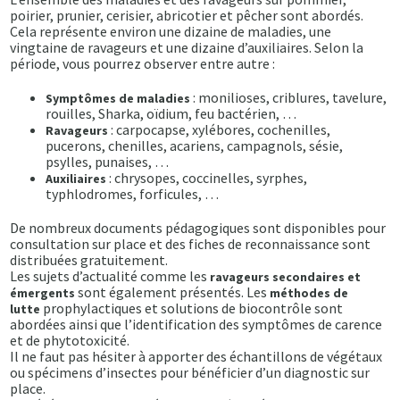
poirier, prunier, cerisier, abricotier et pêcher sont abordés.
Cela représente environ une dizaine de maladies, une
vingtaine de ravageurs et une dizaine d’auxiliaires. Selon la
période, vous pourrez observer entre autre :
: monilioses, criblures, tavelure,
Symptômes de maladies
rouilles, Sharka, oïdium, feu bactérien, …
: carpocapse, xylébores, cochenilles,
Ravageurs
pucerons, chenilles, acariens, campagnols, sésie,
psylles, punaises, …
: chrysopes, coccinelles, syrphes,
Auxiliaires
typhlodromes, forficules, …
De nombreux documents pédagogiques sont disponibles pour
consultation sur place et des fiches de reconnaissance sont
distribuées gratuitement.
Les sujets d’actualité comme les
ravageurs secondaires et
sont également présentés. Les
émergents
méthodes de
prophylactiques et solutions de biocontrôle sont
lutte
abordées ainsi que l’identification des symptômes de carence
et de phytotoxicité.
Il ne faut pas hésiter à apporter des échantillons de végétaux
ou spécimens d’insectes pour bénéficier d’un diagnostic sur
place.