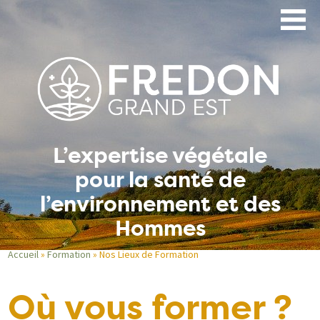
Aller
au
contenu
principal
L’expertise végétale
pour la santé de
l’environnement et des
Hommes
Accueil
Formation
Nos Lieux de Formation
Fil
Où vous former ?
d'Ariane