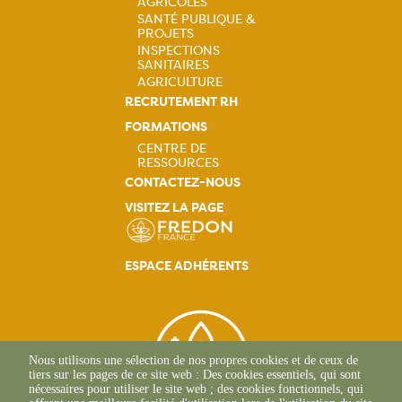
Navigation
AGRICOLES
SANTÉ PUBLIQUE &
principale
PROJETS
INSPECTIONS
SANITAIRES
AGRICULTURE
RECRUTEMENT RH
FORMATIONS
CENTRE DE
RESSOURCES
Navigation
CONTACTEZ-NOUS
VISITEZ LA PAGE
principale
ESPACE ADHÉRENTS
Nous utilisons une sélection de nos propres cookies et de ceux de
tiers sur les pages de ce site web : Des cookies essentiels, qui sont
nécessaires pour utiliser le site web ; des cookies fonctionnels, qui