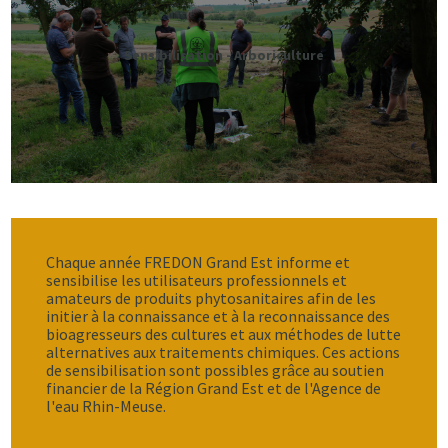
Sensibilisation - Arboriculture
Chaque année FREDON Grand Est informe et
sensibilise les utilisateurs professionnels et
amateurs de produits phytosanitaires afin de les
initier à la connaissance et à la reconnaissance des
bioagresseurs des cultures et aux méthodes de lutte
alternatives aux traitements chimiques. Ces actions
de sensibilisation sont possibles grâce au soutien
financier de la Région Grand Est et de l'Agence de
l'eau Rhin-Meuse.