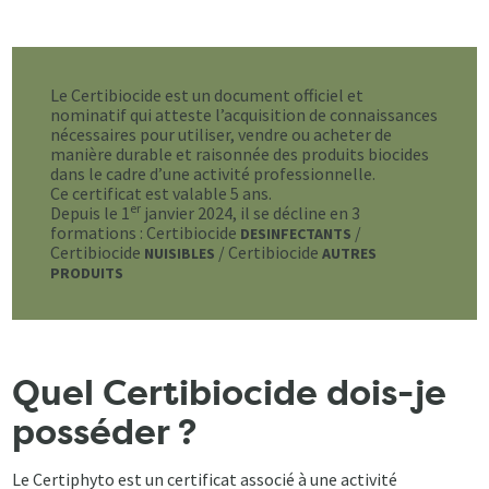
Le Certibiocide est un document officiel et
nominatif qui atteste l’acquisition de connaissances
nécessaires pour utiliser, vendre ou acheter de
manière durable et raisonnée des produits biocides
dans le cadre d’une activité professionnelle.
Ce certificat est valable 5 ans.
er
Depuis le 1
janvier 2024, il se décline en 3
formations : Certibiocide
/
DESINFECTANTS
Certibiocide
/ Certibiocide
NUISIBLES
AUTRES
PRODUITS
Quel Certibiocide dois-je
posséder ?
Le Certiphyto est un certificat associé à une activité