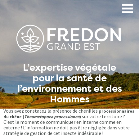
Aller
au
contenu
principal
L’expertise végétale
pour la santé de
l’environnement et des
Hommes
Vous avez constatez la présence de chenilles
processionnaires
sur votre territoire ?
du chêne (
Thaumetopoea processionea
)
C'est le moment de communiquer en interne comme en
externe ! L'information ne doit pas être négligée dans votre
stratégie de gestion de cet insecte indésirable !