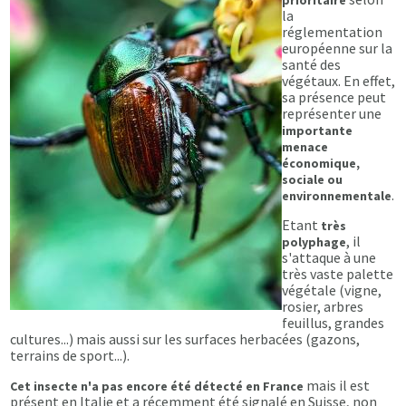
prioritaire
la
réglementation
européenne sur la
santé des
végétaux. En effet,
sa présence peut
représenter une
importante
menace
économique,
sociale ou
.
environnementale
Etant
très
, il
polyphage
s'attaque à une
très vaste palette
végétale (vigne,
rosier, arbres
feuillus, grandes
cultures...) mais aussi sur les surfaces herbacées (gazons,
terrains de sport...).
mais il est
Cet insecte n'a pas encore été détecté en France
présent en Italie et a récemment été signalé en Suisse, non