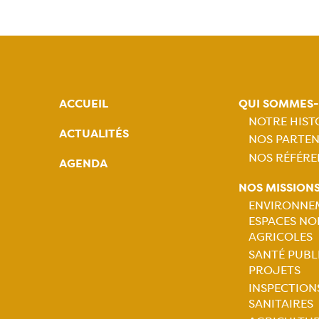
ACCUEIL
QUI SOMMES
NOTRE HIST
ACTUALITÉS
NOS PARTEN
Naviga
NOS RÉFÉRE
AGENDA
princip
NOS MISSION
ENVIRONNE
ESPACES NO
Naviga
AGRICOLES
SANTÉ PUBL
princip
PROJETS
INSPECTION
SANITAIRES