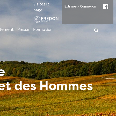
Visitez la
Extranet - Connexion
|
page
utement
Presse
Formation
e
t et des Hommes