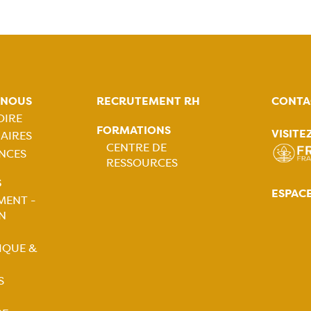
-NOUS
RECRUTEMENT RH
CONTA
OIRE
FORMATIONS
VISITE
AIRES
tion
CENTRE DE
NCES
RESSOURCES
ale
Navigation
S
ESPAC
MENT -
principale
N
tion
IQUE &
ale
S