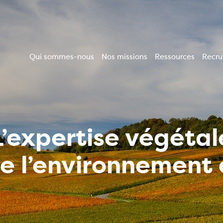
Qui sommes-nous
Nos missions
Ressources
Recr
Navigation
principale
L’expertise végétal
de l’environnemen