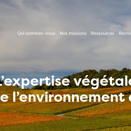
Qui sommes-nous
Nos missions
Ressources
Recr
Navigation
principale
L’expertise végétal
de l’environnemen