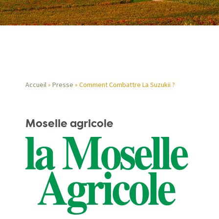
Accueil
Presse
Comment Combattre La Suzukii ?
Fil
Moselle agricole
d'Ariane