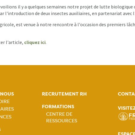
voilions il y a quelques semaines notre projet de lutte biologique 
r l'introduction de deux insectes auxiliaires, en partenariat avec l
gricole, est venue à notre rencontre à l'occasion des premiers lâch
er l'article,
cliquez ici
.
-NOUS
RECRUTEMENT RH
CONTA
OIRE
FORMATIONS
VISITE
AIRES
tion
CENTRE DE
NCES
RESSOURCES
ale
Navigation
S
ESPAC