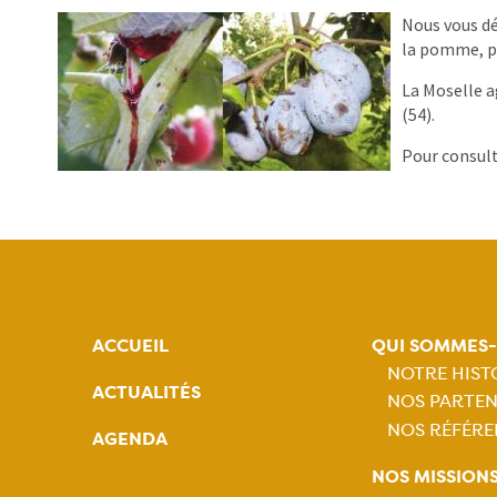
Nous vous dé
la pomme, pa
La Moselle a
(54).
Pour consult
ACCUEIL
QUI SOMMES
NOTRE HIST
ACTUALITÉS
NOS PARTEN
Naviga
NOS RÉFÉRE
AGENDA
princip
NOS MISSION