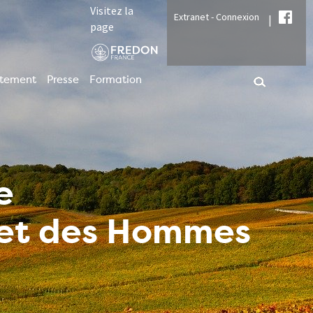
Visitez la
Extranet - Connexion
|
page
utement
Presse
Formation
e
t et des Hommes