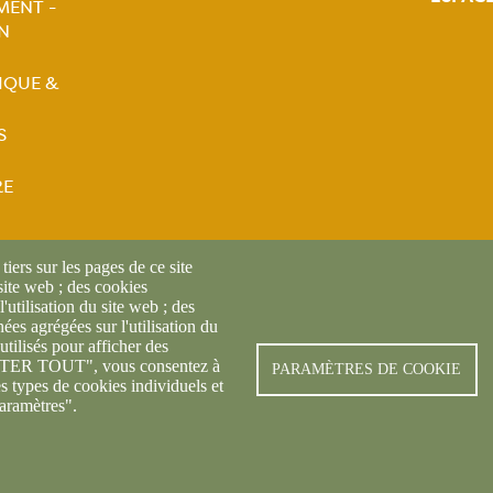
MENT -
principale
N
tion
IQUE &
ale
S
RE
iers sur les pages de ce site
 site web ; des cookies
l'utilisation du site web ; des
es agrégées sur l'utilisation du
utilisés pour afficher des
CEPTER TOUT", vous consentez à
© FREDON 2019 -
Mentions l
PARAMÈTRES DE COOKIE
es types de cookies individuels et
aramètres".