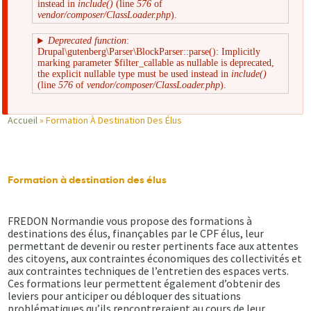
instead in
include()
(line
576
of
d'erreur
vendor/composer/ClassLoader.php
).
Deprecated function
:
Drupal\gutenberg\Parser\BlockParser::parse(): Implicitly
marking parameter $filter_callable as nullable is deprecated,
the explicit nullable type must be used instead in
include()
(line
576
of
vendor/composer/ClassLoader.php
).
Accueil
Formation À Destination Des Élus
Fil
d'Ariane
Formation à destination des élus
FREDON Normandie vous propose des formations à
destinations des élus, finançables par le CPF élus, leur
permettant de devenir ou rester pertinents face aux attentes
des citoyens, aux contraintes économiques des collectivités et
aux contraintes techniques de l’entretien des espaces verts.
Ces formations leur permettent également d’obtenir des
leviers pour anticiper ou débloquer des situations
problématiques qu’ils rencontreraient au cours de leur