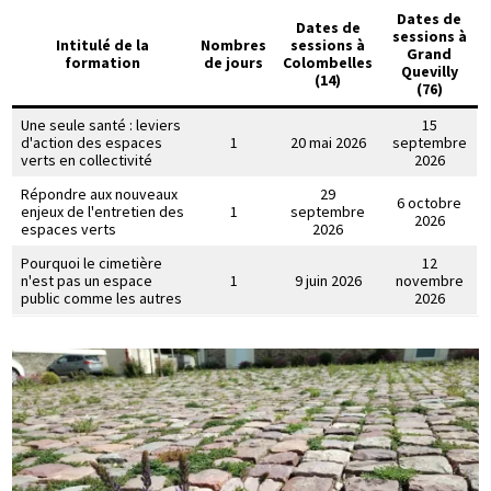
Dates de
Dates de
sessions à
Intitulé de la
Nombres
sessions à
Grand
formation
de jours
Colombelles
Quevilly
(14)
(76)
Une seule santé : leviers
15
d'action des espaces
1
20 mai 2026
septembre
verts en collectivité
2026
Répondre aux nouveaux
29
6 octobre
enjeux de l'entretien des
1
septembre
2026
espaces verts
2026
Pourquoi le cimetière
12
n'est pas un espace
1
9 juin 2026
novembre
public comme les autres
2026