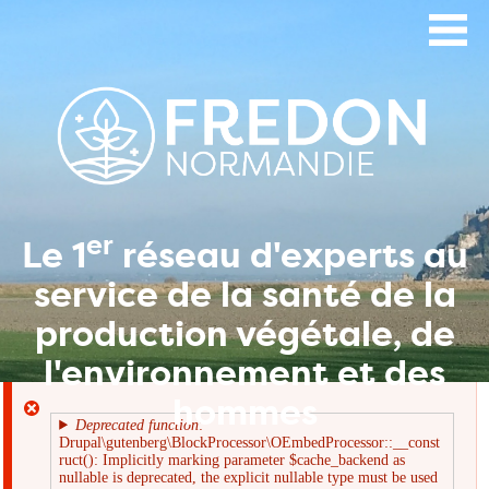
Aller
au
contenu
principal
er
Le 1
réseau d'experts au
service de la santé de la
production végétale, de
l'environnement et des
hommes
Deprecated function
:
Drupal\gutenberg\BlockProcessor\OEmbedProcessor::__const
Message
ruct(): Implicitly marking parameter $cache_backend as
nullable is deprecated, the explicit nullable type must be used