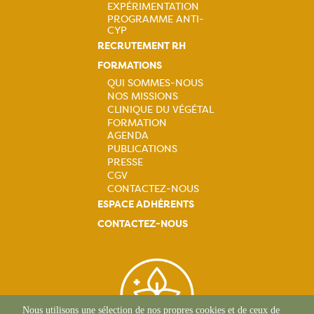
EXPÉRIMENTATION
PROGRAMME ANTI-
CYP
RECRUTEMENT RH
FORMATIONS
QUI SOMMES-NOUS
NOS MISSIONS
Navigation
CLINIQUE DU VÉGÉTAL
FORMATION
principale
AGENDA
PUBLICATIONS
PRESSE
CGV
CONTACTEZ-NOUS
ESPACE ADHÉRENTS
CONTACTEZ-NOUS
Nous utilisons une sélection de nos propres cookies et de ceux de