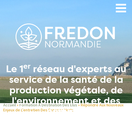
Aller
au
contenu
principal
er
Le 1
réseau d'experts au
service de la santé de la
production végétale, de
l'environnement et des
Accueil
Formation À Destination Des Élus
Répondre Aux Nouveaux
hommes
Enjeux de L'entretien Des Espaces Verts
Fil
d'Ariane