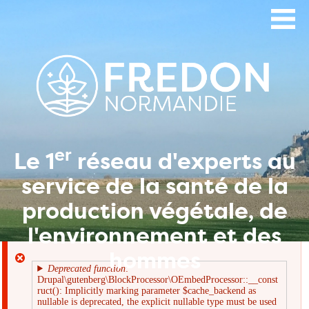
Aller
au
contenu
principal
er
Le 1
réseau d'experts au
service de la santé de la
production végétale, de
l'environnement et des
hommes
Deprecated function
:
Drupal\gutenberg\BlockProcessor\OEmbedProcessor::__const
Message
ruct(): Implicitly marking parameter $cache_backend as
nullable is deprecated, the explicit nullable type must be used