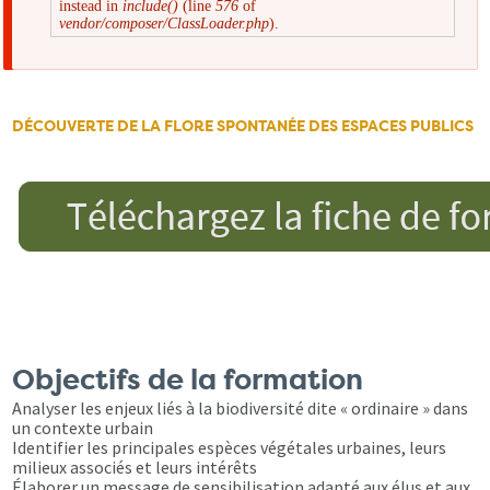
instead in
include()
(line
576
of
d'erreur
vendor/composer/ClassLoader.php
).
DÉCOUVERTE DE LA FLORE SPONTANÉE DES ESPACES PUBLICS
Objectifs de la formation
Analyser les enjeux liés à la biodiversité dite « ordinaire » dans
un contexte urbain
Identifier les principales espèces végétales urbaines, leurs
milieux associés et leurs intérêts
Élaborer un message de sensibilisation adapté aux élus et aux