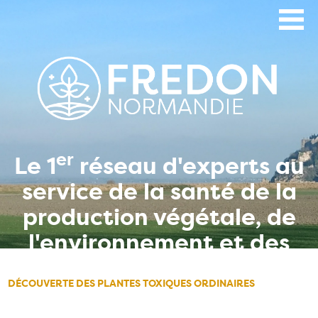
Aller
au
contenu
principal
er
Le 1
réseau d'experts au
service de la santé de la
production végétale, de
l'environnement et des
hommes
DÉCOUVERTE DES PLANTES TOXIQUES ORDINAIRES