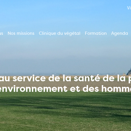
V
us
Nos missions
Clinique du végétal
Formation
Agenda
ion
le
u service de la santé de la
'environnement et des homm