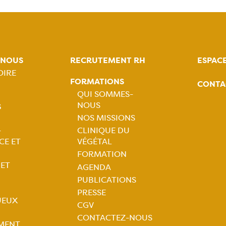
-NOUS
RECRUTEMENT RH
ESPAC
OIRE
FORMATIONS
CONTA
tion
QUI SOMMES-
NOUS
S
ale
Navigation
NOS MISSIONS
-
CLINIQUE DU
principale
tion
CE ET
VÉGÉTAL
FORMATION
ale
 ET
AGENDA
PUBLICATIONS
PRESSE
JEUX
CGV
CONTACTEZ-NOUS
MENT