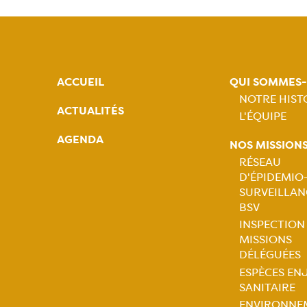
ACCUEIL
QUI SOMMES
NOTRE HIST
ACTUALITÉS
L'ÉQUIPE
Naviga
AGENDA
NOS MISSION
princip
RÉSEAU
D'ÉPIDEMIO
Naviga
SURVEILLAN
BSV
princip
INSPECTION
MISSIONS
DÉLÉGUÉES
ESPÈCES EN
SANITAIRE
ENVIRONNE