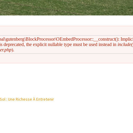
pal\gutenberg\BlockProcessor\OEmbedProcessor::__construct(): Implic
s deprecated, the explicit nullable type must be used instead in
include(
er.php
).
Sol : Une Richesse À Entretenir