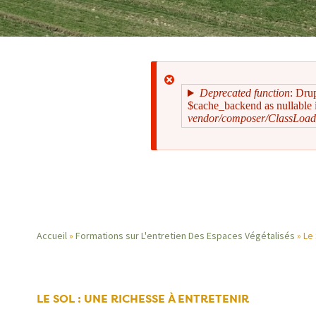
Deprecated function
: Dru
$cache_backend as nullable i
vendor/composer/ClassLoad
Message
d'erreur
Accueil
Formations sur L'entretien Des Espaces Végétalisés
Le 
Fil
d'Ariane
LE SOL : UNE RICHESSE À ENTRETENIR