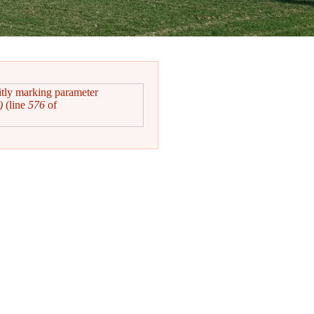
itly marking parameter
)
(line
576
of