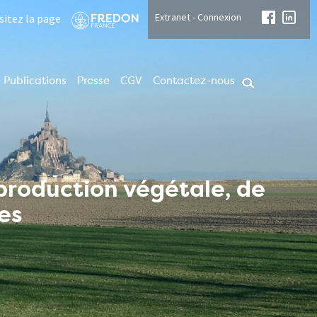
Extranet - Connexion
isitez la page
Publications
Presse
CGV
Contactez-nous
 production végétale, de
es