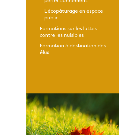
perfectionnement
L'écopâturage en espace
public
Formations sur les luttes
contre les nuisibles
Formation à destination des
élus