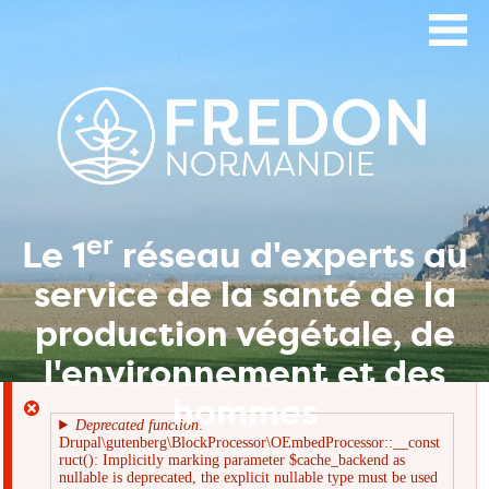
Aller
au
contenu
principal
er
Le 1
réseau d'experts au
service de la santé de la
production végétale, de
l'environnement et des
hommes
Deprecated function
:
Drupal\gutenberg\BlockProcessor\OEmbedProcessor::__const
Message
ruct(): Implicitly marking parameter $cache_backend as
nullable is deprecated, the explicit nullable type must be used