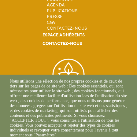
principale
AGENDA
PUBLICATIONS
PRESSE
CGV
CONTACTEZ-NOUS
ESPACE ADHÉRENTS
CONTACTEZ-NOUS
Nous utilisons une sélection de nos propres cookies et de ceux de
tiers sur les pages de ce site web : Des cookies essentiels, qui sont
nécessaires pour utiliser le site web ; des cookies fonctionnels, qui
offrent une meilleure facilité d'utilisation lors de l'utilisation du site
web ; des cookies de performance, que nous utilisons pour générer
des données agrégées sur l'utilisation du site web et des statistiques ;
Siège Social
et des cookies de marketing, qui sont utilisés pour afficher des
contenus et des publicités pertinents. Si vous choisissez
1 Rue Léopold Sédar
"ACCEPTER TOUT", vous consentez à l'utilisation de tous les
Senghor
cookies. Vous pouvez accepter et rejeter des types de cookies
14 460 COLOMBELLES
individuels et révoquer votre consentement pour l'avenir à tout
Tél : 02 31 46 96 50
moment sous "Paramètres".