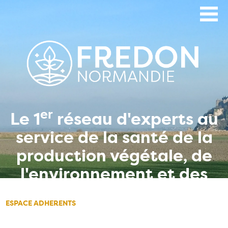
Aller
au
contenu
principal
er
Le 1
réseau d'experts au
service de la santé de la
production végétale, de
l'environnement et des
hommes
ESPACE ADHERENTS