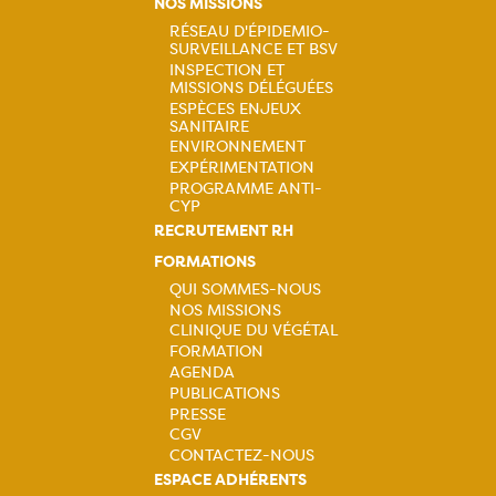
Navigation
NOS MISSIONS
RÉSEAU D'ÉPIDEMIO-
principale
SURVEILLANCE ET BSV
Navigation
INSPECTION ET
MISSIONS DÉLÉGUÉES
principale
ESPÈCES ENJEUX
SANITAIRE
ENVIRONNEMENT
EXPÉRIMENTATION
PROGRAMME ANTI-
CYP
RECRUTEMENT RH
FORMATIONS
QUI SOMMES-NOUS
NOS MISSIONS
Navigation
CLINIQUE DU VÉGÉTAL
FORMATION
principale
AGENDA
PUBLICATIONS
PRESSE
CGV
CONTACTEZ-NOUS
ESPACE ADHÉRENTS