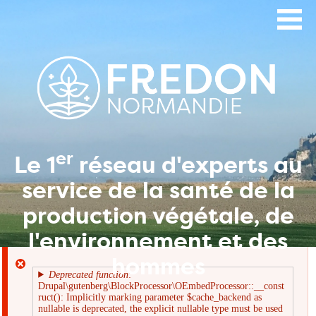
Aller
au
contenu
principal
er
Le 1
réseau d'experts au
service de la santé de la
production végétale, de
l'environnement et des
hommes
Deprecated function
:
Drupal\gutenberg\BlockProcessor\OEmbedProcessor::__const
Message
ruct(): Implicitly marking parameter $cache_backend as
nullable is deprecated, the explicit nullable type must be used