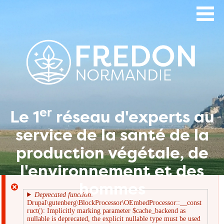
Aller
au
contenu
principal
er
Le 1
réseau d'experts au
service de la santé de la
production végétale, de
l'environnement et des
hommes
Deprecated function
:
Drupal\gutenberg\BlockProcessor\OEmbedProcessor::__const
Message
ruct(): Implicitly marking parameter $cache_backend as
nullable is deprecated, the explicit nullable type must be used