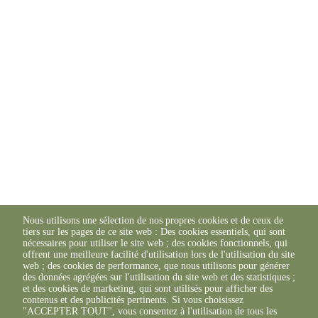
Nous utilisons une sélection de nos propres cookies et de ceux de
tiers sur les pages de ce site web : Des cookies essentiels, qui sont
nécessaires pour utiliser le site web ; des cookies fonctionnels, qui
offrent une meilleure facilité d'utilisation lors de l'utilisation du site
web ; des cookies de performance, que nous utilisons pour générer
des données agrégées sur l'utilisation du site web et des statistiques ;
et des cookies de marketing, qui sont utilisés pour afficher des
contenus et des publicités pertinents. Si vous choisissez
"ACCEPTER TOUT", vous consentez à l'utilisation de tous les