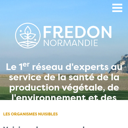
Aller
au
contenu
principal
er
Le 1
réseau d'experts au
service de la santé de la
production végétale, de
l'environnement et des
hommes
LES ORGANISMES NUISIBLES