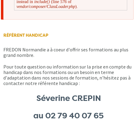
instead in
include()
(line
576
of
d'erreur
vendor/composer/ClassLoader.php
).
RÉFÉRENT HANDICAP
FREDON Normandie a à coeur d'offrir ses formations au plus
grand nombre.
Pour toute question ou information sur la prise en compte du
handicap dans nos formations ou un besoin en terme
d'adaptation dans nos sessions de formation, n'hésitez pas à
contacter notre référente handicap :
Séverine CREPIN
au 02 79 40 07 65