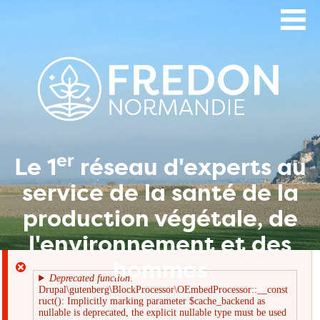
Aller
au
contenu
principal
er
Le 1
réseau d'experts au
service de la santé de la
production végétale, de
l'environnement et des
hommes
Deprecated function
:
Drupal\gutenberg\BlockProcessor\OEmbedProcessor::__const
Message
ruct(): Implicitly marking parameter $cache_backend as
nullable is deprecated, the explicit nullable type must be used